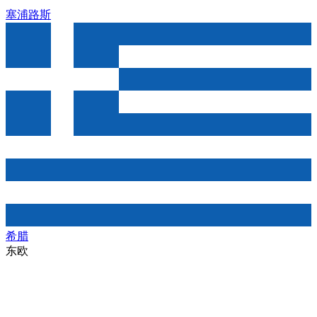
塞浦路斯
希腊
东欧