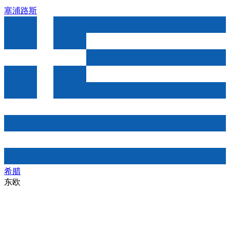
塞浦路斯
希腊
东欧