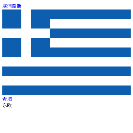
塞浦路斯
希腊
东欧