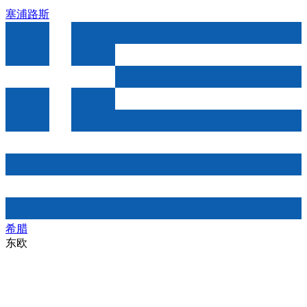
塞浦路斯
希腊
东欧