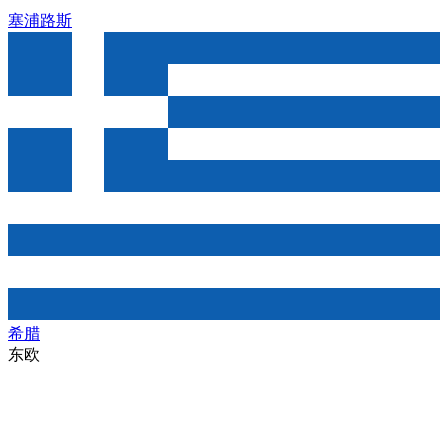
塞浦路斯
希腊
东欧