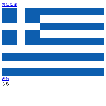
塞浦路斯
希腊
东欧