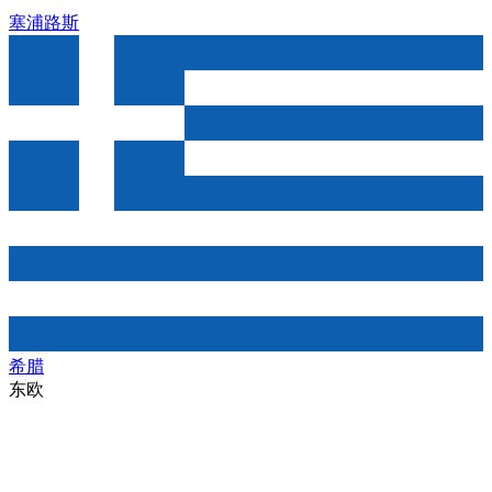
塞浦路斯
希腊
东欧