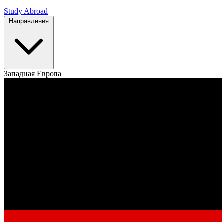
Study Abroad
Направления
Западная Европа