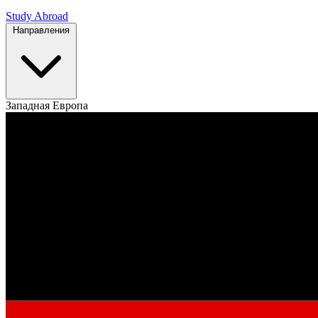
Study Abroad
Направления
Западная Европа