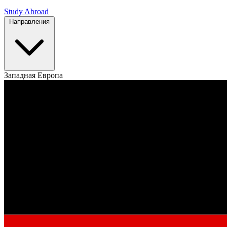
Study Abroad
Направления
Западная Европа