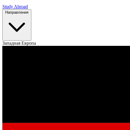
Study Abroad
Направления
Западная Европа