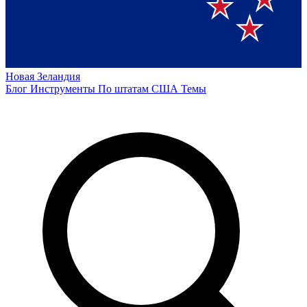
Новая Зеландия
Блог
Инструменты
По штатам США
Темы