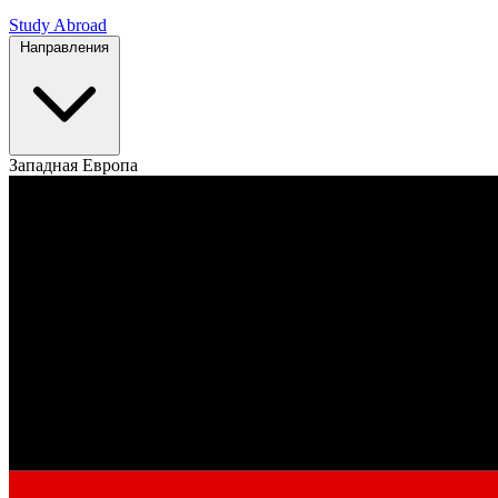
Study Abroad
Направления
Западная Европа