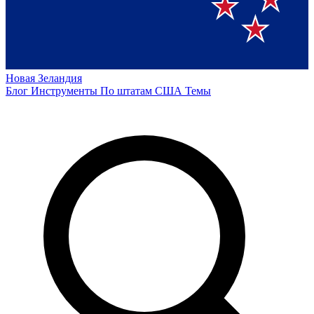
Новая Зеландия
Блог
Инструменты
По штатам США
Темы