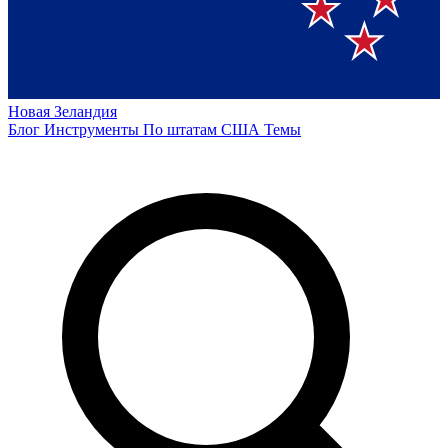
Новая Зеландия
Блог
Инструменты
По штатам США
Темы