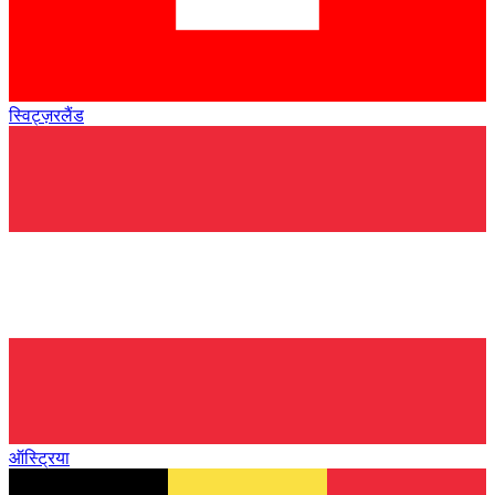
स्विट्ज़रलैंड
ऑस्ट्रिया