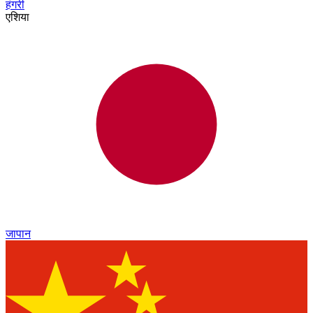
हंगरी
एशिया
जापान