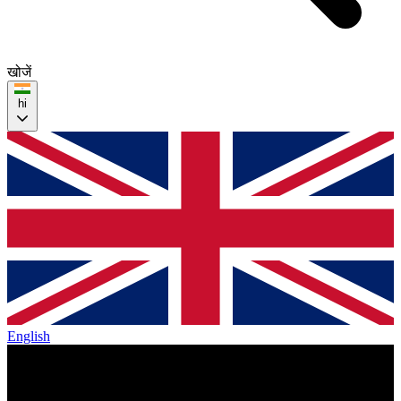
खोजें
hi
English