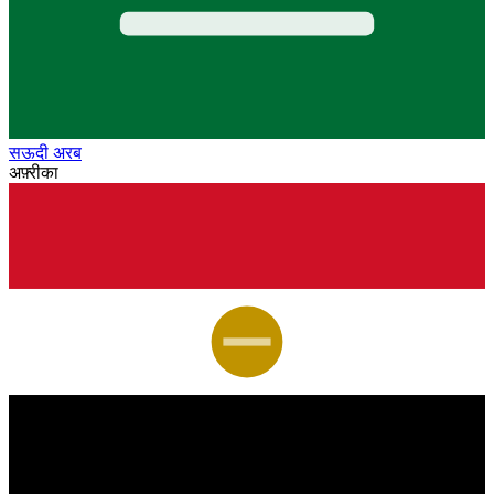
सऊदी अरब
अफ़्रीका