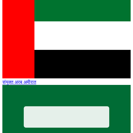
संयुक्त अरब अमीरात