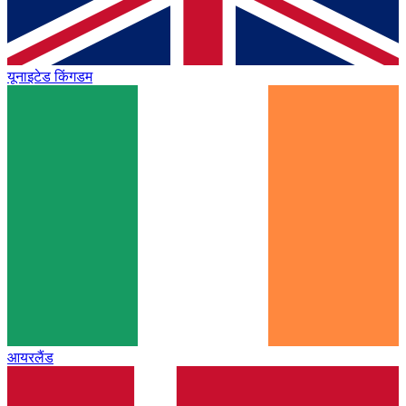
यूनाइटेड किंगडम
आयरलैंड