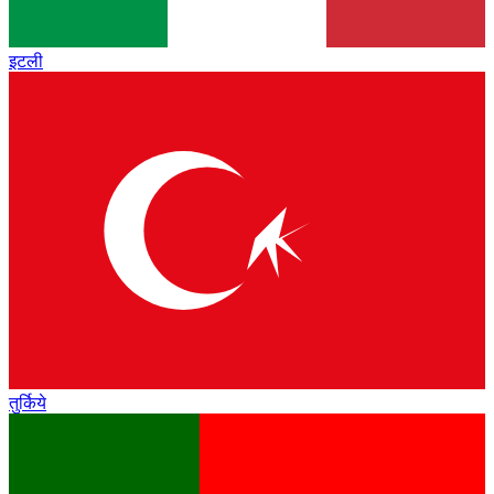
इटली
तुर्किये