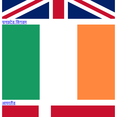
यूनाइटेड किंगडम
आयरलैंड