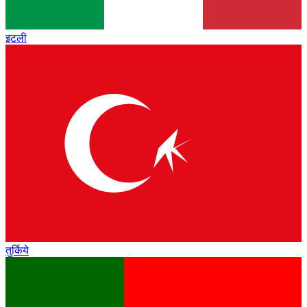
इटली
तुर्किये