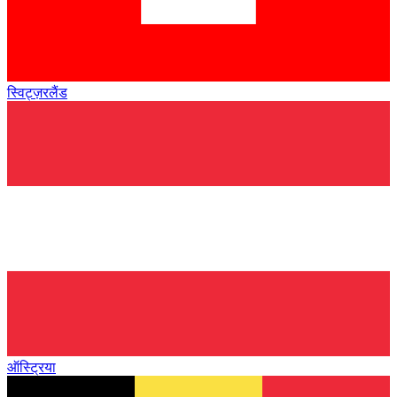
स्विट्ज़रलैंड
ऑस्ट्रिया