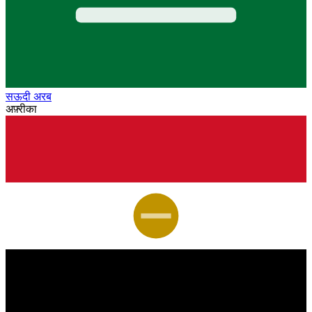
सऊदी अरब
अफ़्रीका