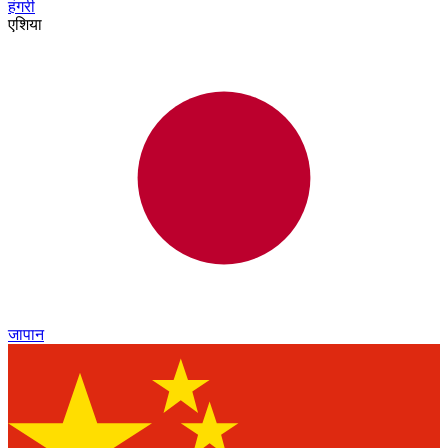
हंगरी
एशिया
जापान