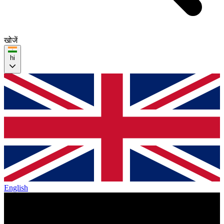
खोजें
hi
English