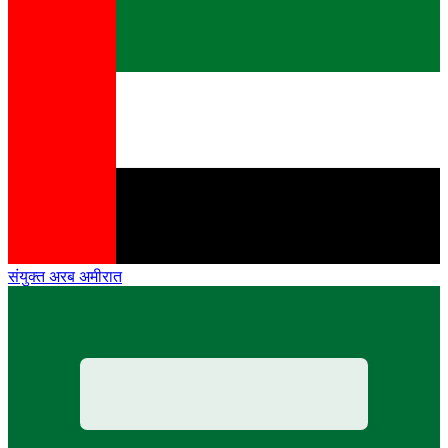
संयुक्त अरब अमीरात