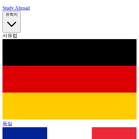
Study Abroad
유학지
서유럽
독일