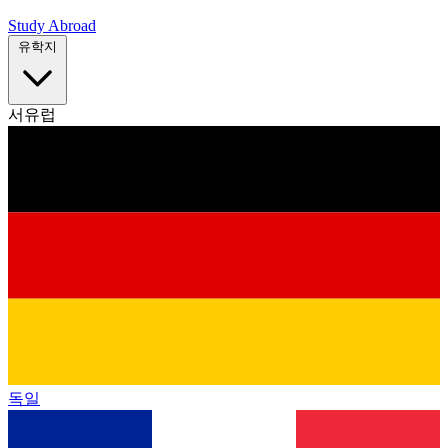
Study Abroad
유학지
서유럽
독일