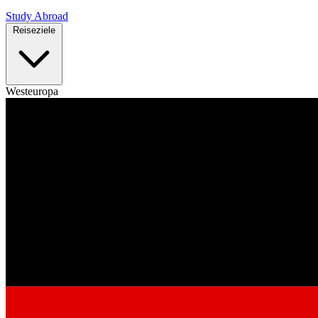
Study Abroad
Reiseziele
Westeuropa