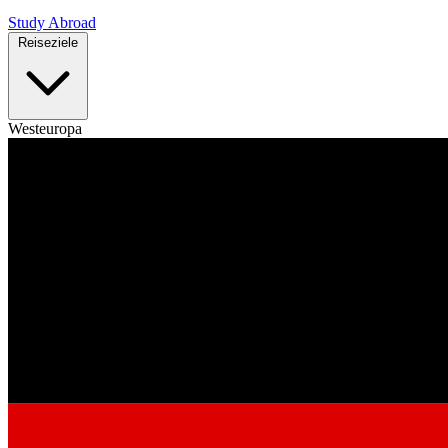
Study Abroad
Reiseziele
Westeuropa