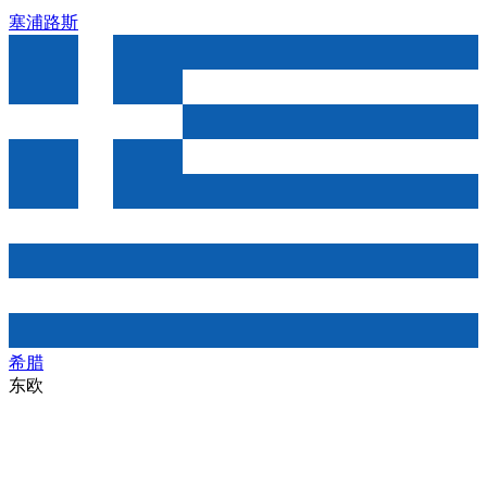
塞浦路斯
希腊
东欧