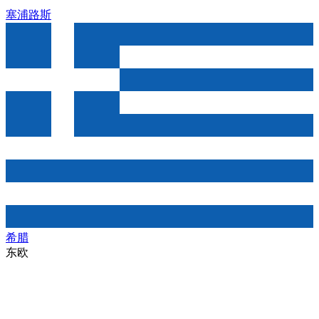
塞浦路斯
希腊
东欧