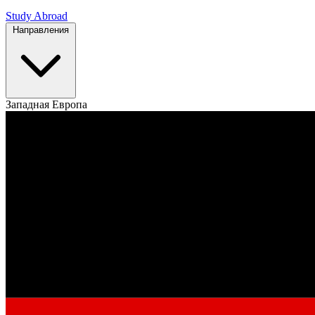
Study Abroad
Направления
Западная Европа