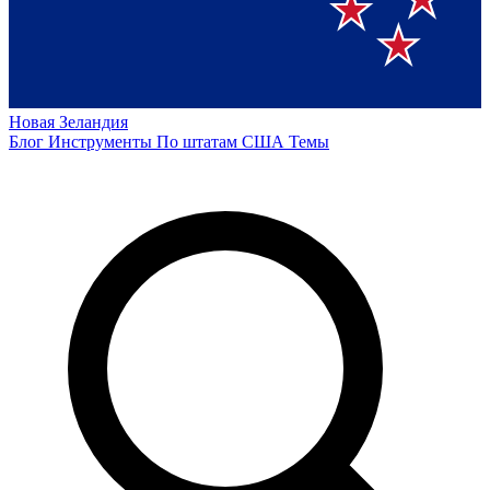
Новая Зеландия
Блог
Инструменты
По штатам США
Темы