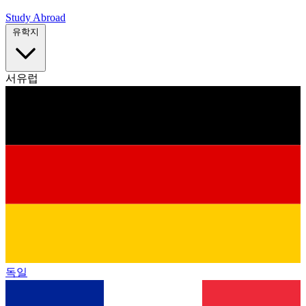
Study Abroad
유학지
서유럽
독일