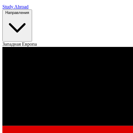
Study Abroad
Направления
Западная Европа