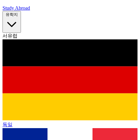
Study Abroad
유학지
서유럽
독일