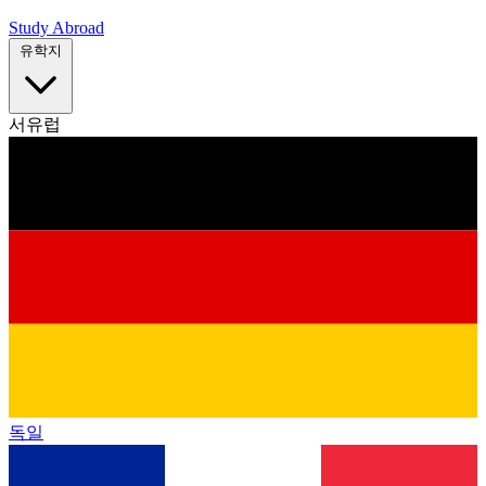
Study Abroad
유학지
서유럽
독일