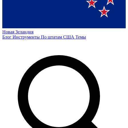
Новая Зеландия
Блог
Инструменты
По штатам США
Темы