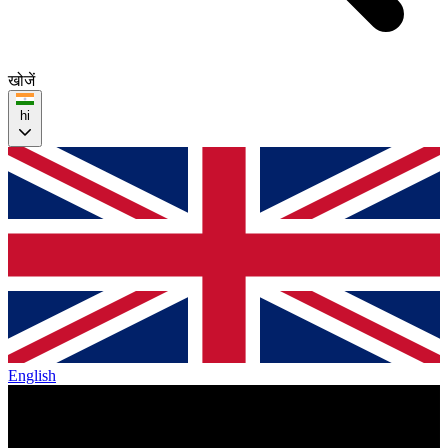
खोजें
hi
English