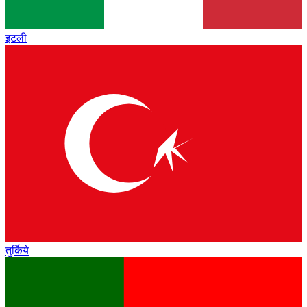
इटली
तुर्किये