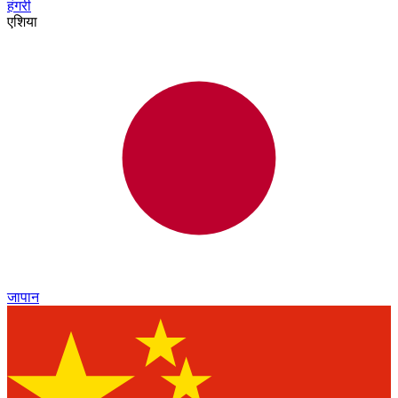
हंगरी
एशिया
जापान