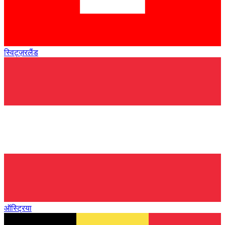
स्विट्ज़रलैंड
ऑस्ट्रिया