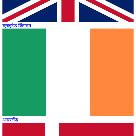
यूनाइटेड किंगडम
आयरलैंड