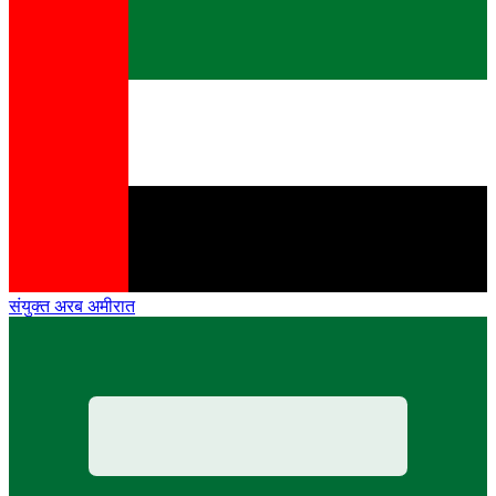
संयुक्त अरब अमीरात