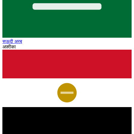
सऊदी अरब
अफ़्रीका