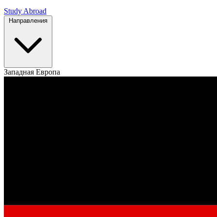
Study Abroad
Направления
Западная Европа