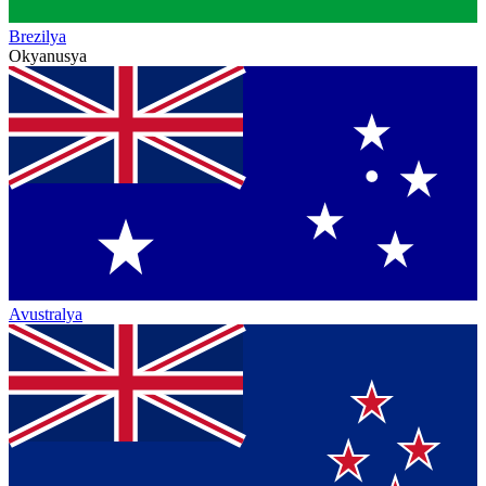
Brezilya
Okyanusya
Avustralya