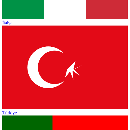
İtalya
Türkiye