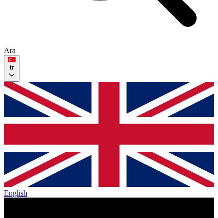
Ara
tr
English