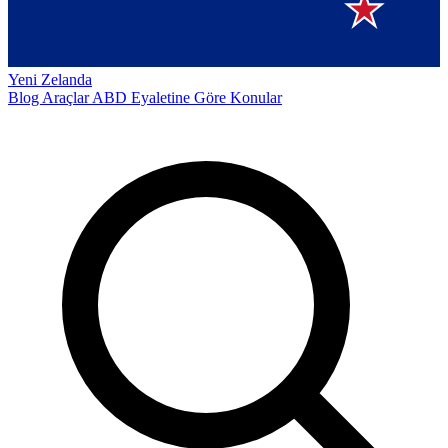
Yeni Zelanda
Blog
Araçlar
ABD Eyaletine Göre
Konular