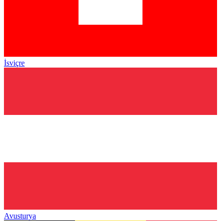
İsviçre
Avusturya