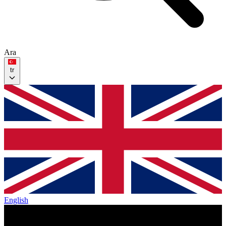
Ara
tr
English