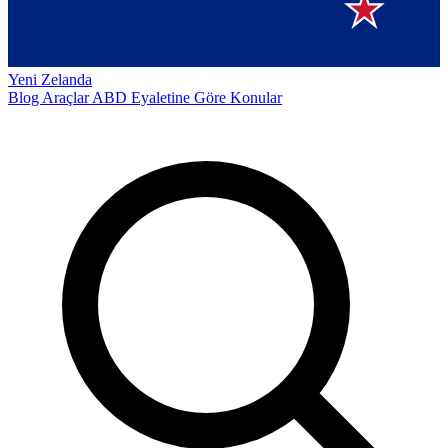
Yeni Zelanda
Blog
Araçlar
ABD Eyaletine Göre
Konular