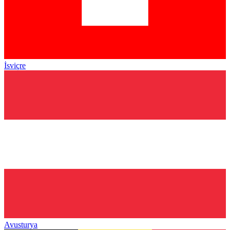
İsviçre
Avusturya