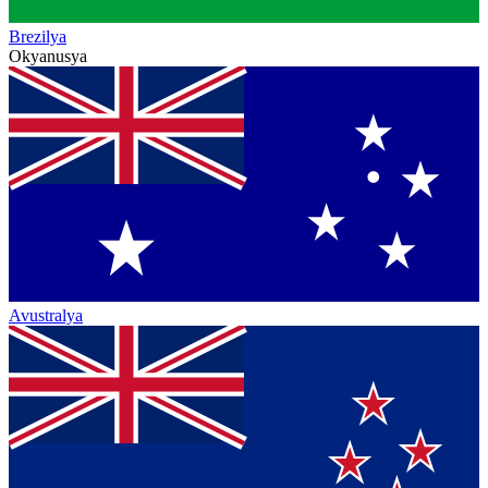
Brezilya
Okyanusya
Avustralya