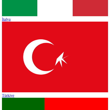
İtalya
Türkiye