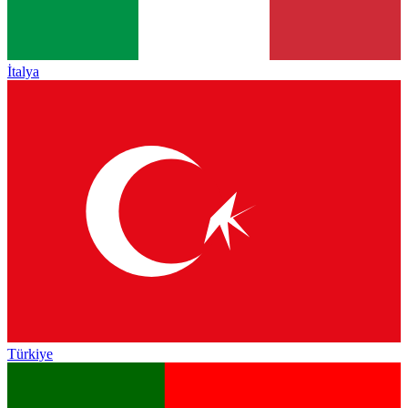
İtalya
Türkiye