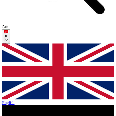
Ara
tr
English