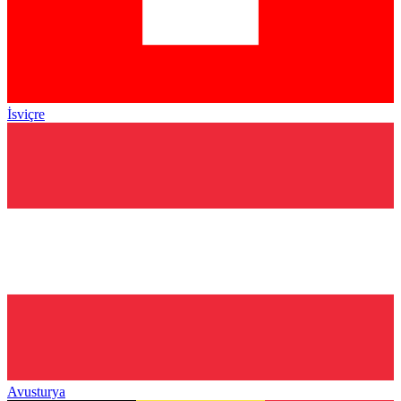
İsviçre
Avusturya