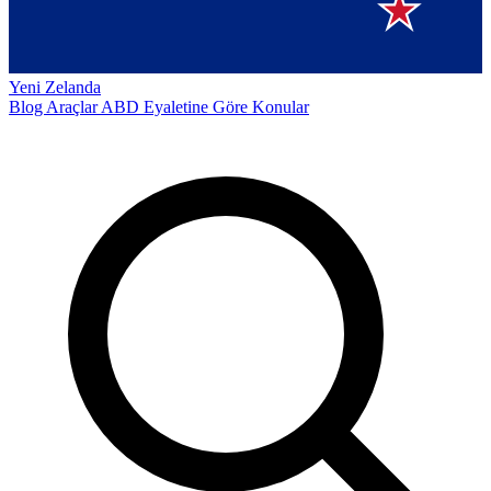
Yeni Zelanda
Blog
Araçlar
ABD Eyaletine Göre
Konular