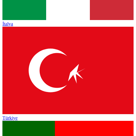
İtalya
Türkiye