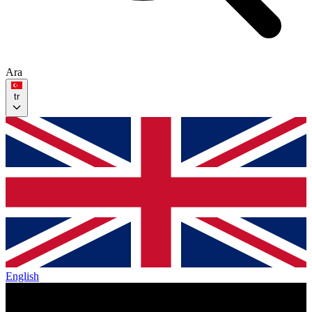
Ara
tr
English