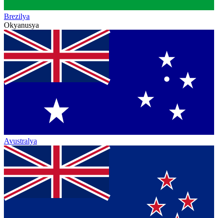
Brezilya
Okyanusya
Avustralya