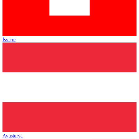
İsviçre
Avusturya