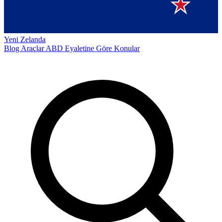
Yeni Zelanda
Blog
Araçlar
ABD Eyaletine Göre
Konular