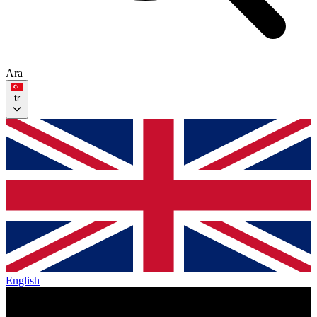
Ara
tr
English