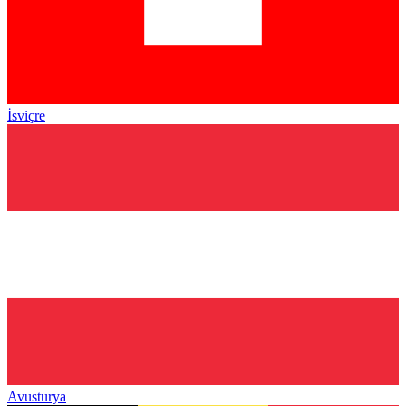
İsviçre
Avusturya