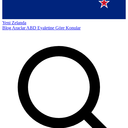
Yeni Zelanda
Blog
Araçlar
ABD Eyaletine Göre
Konular