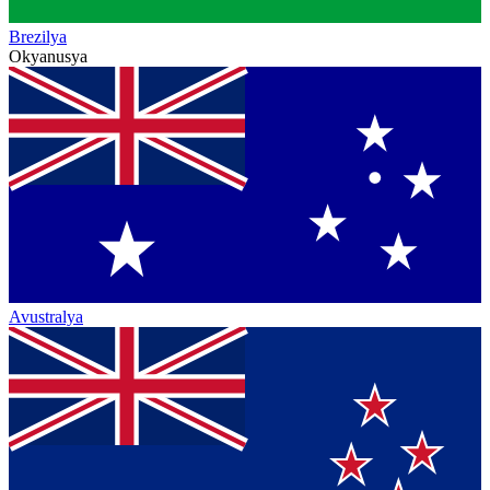
Brezilya
Okyanusya
Avustralya