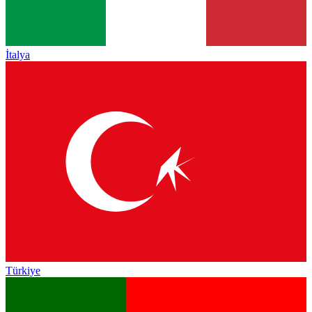
İtalya
Türkiye