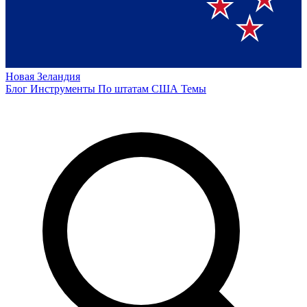
Новая Зеландия
Блог
Инструменты
По штатам США
Темы