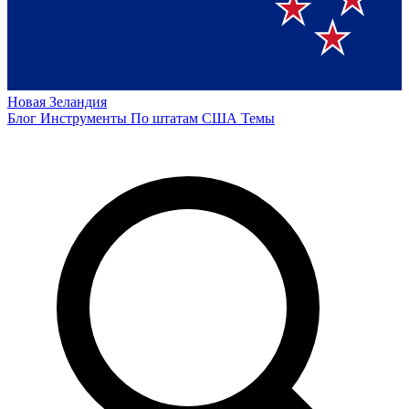
Новая Зеландия
Блог
Инструменты
По штатам США
Темы