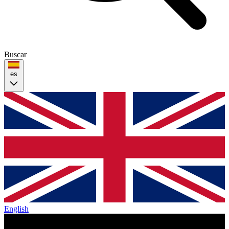
Buscar
es
English