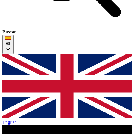
Buscar
es
English