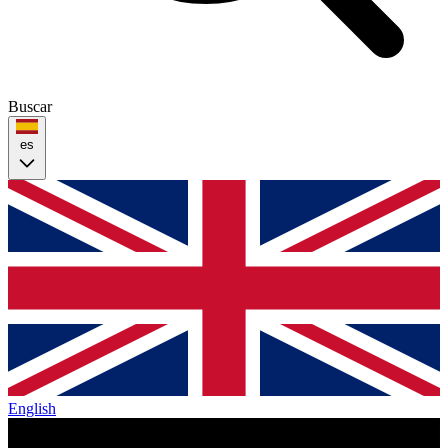
Buscar
es
English