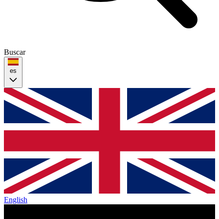
Buscar
es
English