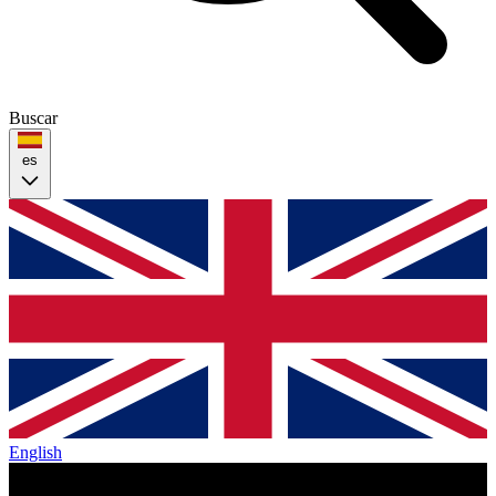
Buscar
es
English