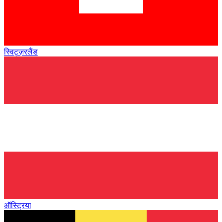
स्विट्ज़रलैंड
ऑस्ट्रिया