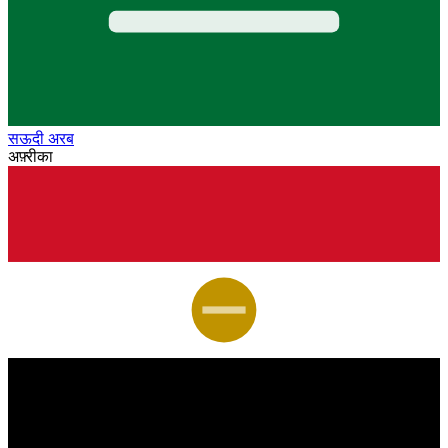
सऊदी अरब
अफ़्रीका