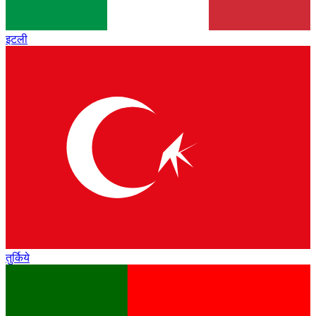
इटली
तुर्किये