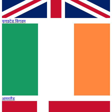
यूनाइटेड किंगडम
आयरलैंड