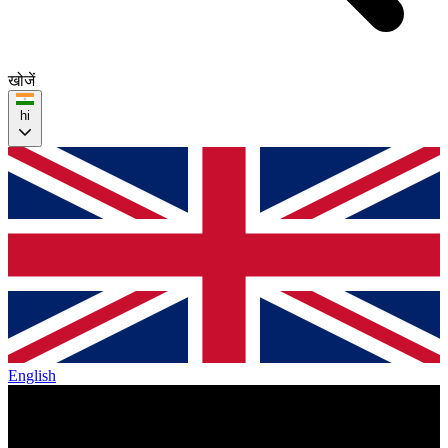
खोजें
hi
English