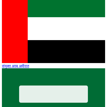
संयुक्त अरब अमीरात