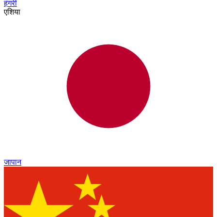
हंगरी
एशिया
जापान