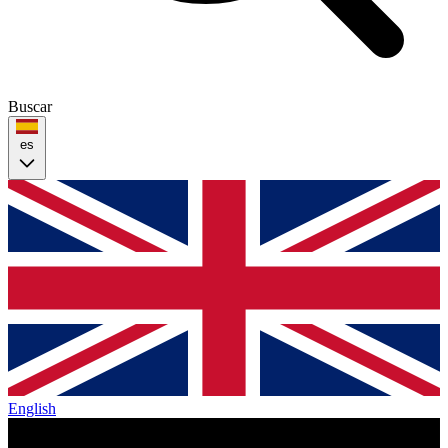
Buscar
es
English