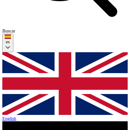
Buscar
es
English