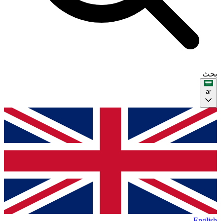
بحث
ar
English