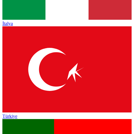
İtalya
Türkiye