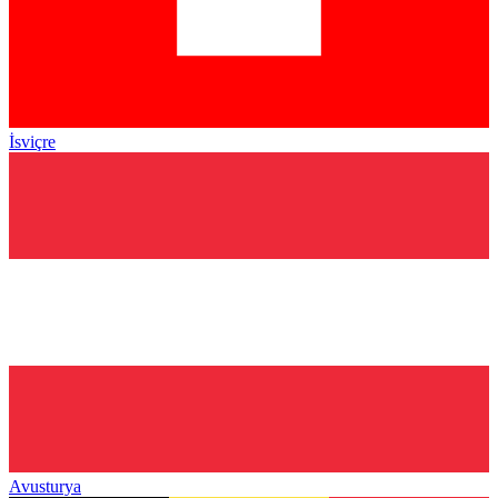
İsviçre
Avusturya