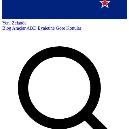
Yeni Zelanda
Blog
Araçlar
ABD Eyaletine Göre
Konular