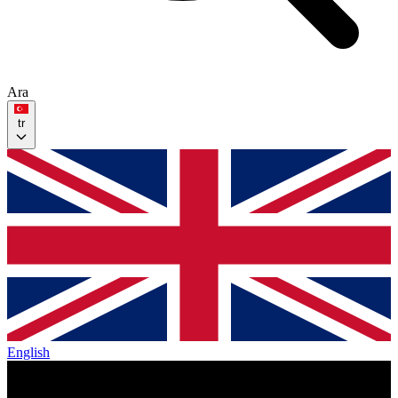
Ara
tr
English