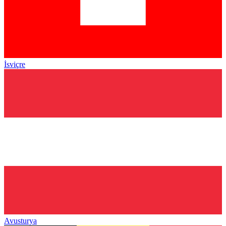
İsviçre
Avusturya