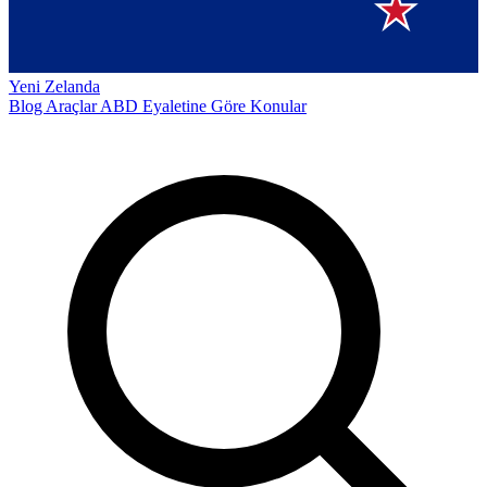
Yeni Zelanda
Blog
Araçlar
ABD Eyaletine Göre
Konular