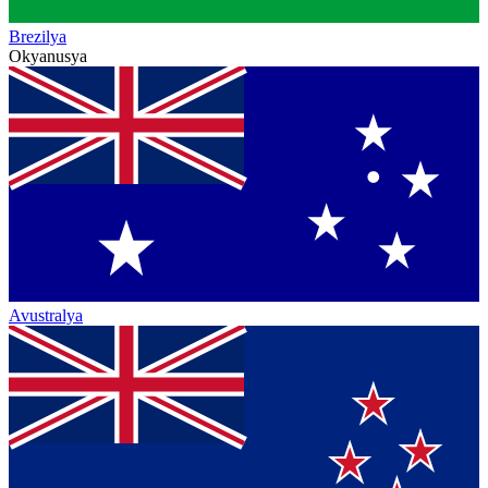
Brezilya
Okyanusya
Avustralya