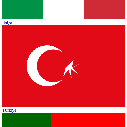
İtalya
Türkiye